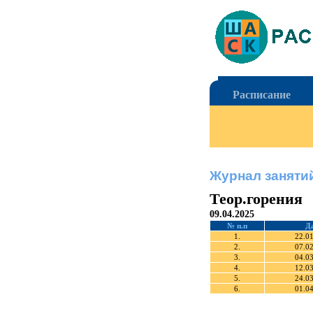
Расписание
Журнал заняти
Теор.горения
09.04.2025
№ п.п
Д
1.
22.0
2.
07.0
3.
04.0
4.
12.0
5.
24.0
6.
01.0