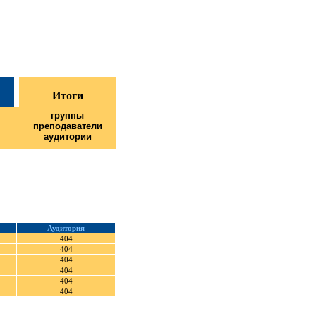
Итоги
группы
преподаватели
аудитории
Аудитория
404
404
404
404
404
404