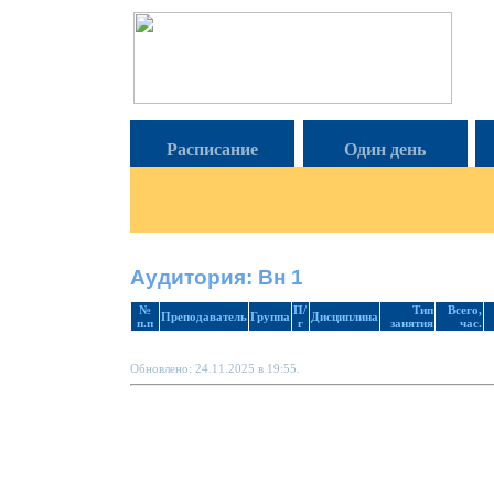
Расписание
Один день
Аудитория: Вн 1
№
П/
Тип
Всего,
Преподаватель
Группа
Дисциплина
п.п
г
занятия
час.
Обновлено: 24.11.2025 в 19:55.