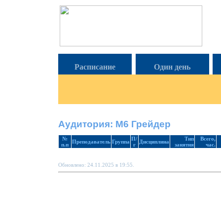
Расписание
Один день
Аудитория: М6 Грейдер
№
П/
Тип
Всего,
Преподаватель
Группа
Дисциплина
п.п
г
занятия
час.
Обновлено: 24.11.2025 в 19:55.