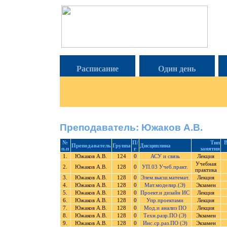
Расписание
Один день
Преподаватель: Южаков А.В.
№
П/
Тип
В
Преподаватель
Группа
Дисциплина
п.п
г
занятия
1.
Южаков А.В.
124
0
АСУ и связь
Лекция
Учебная
2.
Южаков А.В.
128
0
УП.03 Учеб.практ.
практика
3.
Южаков А.В.
128
0
Элем.высш.математ.
Лекция
4.
Южаков А.В.
128
0
Мат.моделир.(Э)
Экзамен
5.
Южаков А.В.
128
0
Проект.и дизайн ИС
Лекция
6.
Южаков А.В.
128
0
Упр.проектами
Лекция
7.
Южаков А.В.
128
0
Мод.и анализ ПО
Лекция
8.
Южаков А.В.
128
0
Техн.разр.ПО (Э)
Экзамен
9.
Южаков А.В.
128
0
Инс.ср.раз.ПО (Э)
Экзамен