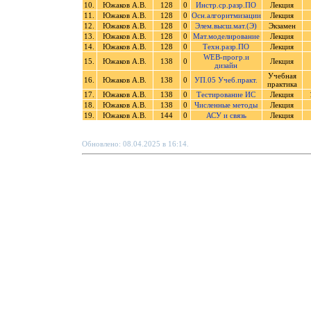
10.
Южаков А.В.
128
0
Инстр.ср.разр.ПО
Лекция
11.
Южаков А.В.
128
0
Осн.алгоритмизации
Лекция
12.
Южаков А.В.
128
0
Элем.высш.мат.(Э)
Экзамен
13.
Южаков А.В.
128
0
Мат.моделирование
Лекция
14.
Южаков А.В.
128
0
Техн.разр.ПО
Лекция
WEB-прогр.и
15.
Южаков А.В.
138
0
Лекция
дизайн
Учебная
16.
Южаков А.В.
138
0
УП.05 Учеб.практ.
практика
17.
Южаков А.В.
138
0
Тестирование ИС
Лекция
18.
Южаков А.В.
138
0
Численные методы
Лекция
19.
Южаков А.В.
144
0
АСУ и связь
Лекция
Обновлено: 08.04.2025 в 16:14.