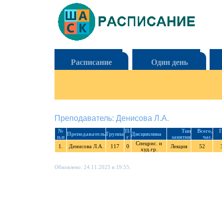
Расписание
Один день
Преподаватель: Денисова Л.А.
№
П/
Тип
Всего,
П
Преподаватель
Группа
Дисциплина
п.п
г
занятия
час.
Спецрис. и
1.
Денисова Л.А.
117
0
Лекция
52
худ.гр.
Обновлено: 24.11.2025 в 19:55.