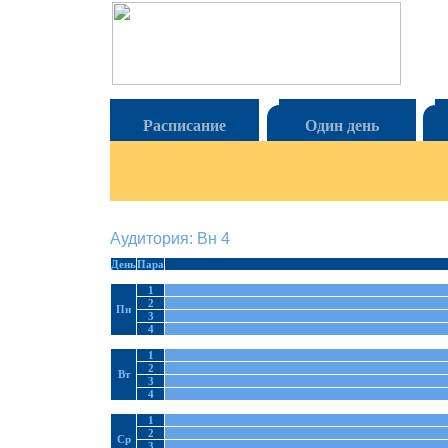
Расписание
Один день
Аудитория: Вн 4
День
Пара
1
2
Пн
3
4
1
2
Вт
3
4
1
2
Ср
3