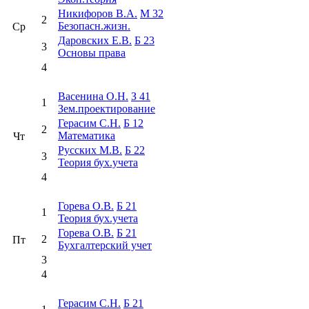
Никифоров В.А.
М 32
2
Безопасн.жизн.
Ср
Даровских Е.В.
Б 23
3
Основы права
4
Васенина О.Н.
З 41
1
Зем.проектирование
Герасим С.Н.
Б 12
2
Математика
Чт
Русских М.В.
Б 22
3
Теория бух.учета
4
Горева О.В.
Б 21
1
Теория бух.учета
Горева О.В.
Б 21
2
Пт
Бухгалтерский учет
3
4
Герасим С.Н.
Б 21