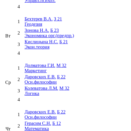
Управл.психол.
4
Бехтерев В.А.
З 21
1
Геодезия
Зонова Н.А.
Б 23
2
Экономика орг.(предпр.)
Вт
Кислицына Н.С.
Б 21
3
Экон.теория
4
Долматова Г.И.
М 32
1
Маркетинг
Даровских Е.В.
Б 22
2
Осн.философии
Ср
Колеватова Л.М.
М 32
3
Логика
4
Даровских Е.В.
Б 22
1
Осн.философии
Герасим С.Н.
Б 12
2
Математика
Чт