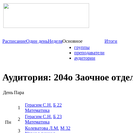
Расписание
Один день
Неделя
Основное
Итоги
группы
преподаватели
аудитории
Аудитория: 204о Заочное отде
День
Пара
Герасим С.Н.
Б 22
1
Математика
Герасим С.Н.
Б 23
2
Математика
Пн
Колеватова Л.М.
М 32
3