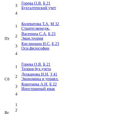
Горева О.В.
Б 21
3
Бухгалтерский учет
4
Колеватова Т.А.
М 32
1
Стратег.менедж.
Васенина С.А.
Б 23
2
Экон.теория
Пт
Кислицына Н.С.
Б 23
3
Осн.философии
4
Горева О.В.
Б 21
1
Теория бух.учета
Дехканова Н.Н.
З 41
2
Экономика и управл.
Сб
Коротаева А.Н.
Б 22
3
Иностранный язык
4
1
2
Вс